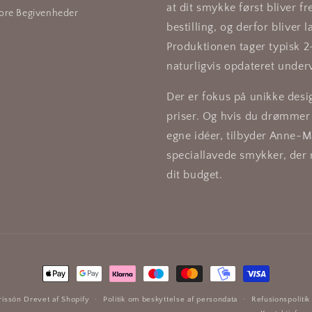
at dit smykke først bliver fr
tore Begivenheder
bestilling, og derfor bliver la
Produktionen tager typisk 2
naturligvis opdateret underv
Der er fokus på unikke desi
priser. Og hvis du drømmer 
egne idéer, tilbyder Anne-M
speciallavede smykker, der
dit budget.
Betalingsmetoder
rissón
Drevet af Shopify
Politik om beskyttelse af persondata
Refusionspolitik