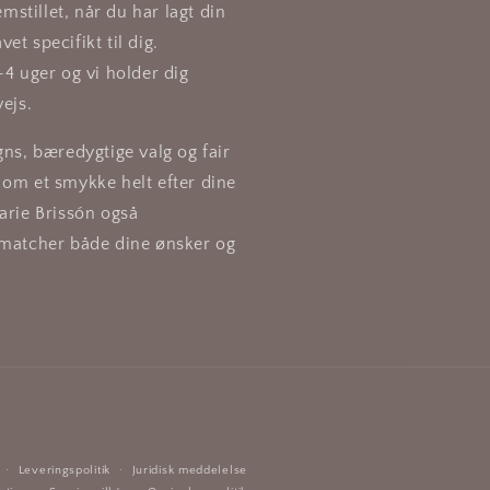
emstillet, når du har lagt din
vet specifikt til dig.
-4 uger og vi holder dig
ejs.
gns, bæredygtige valg og fair
om et smykke helt efter dine
arie Brissón også
 matcher både dine ønsker og
Leveringspolitik
Juridisk meddelelse