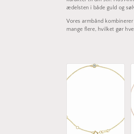
l
ædelsten i både guld og søl
e
Vores armbånd kombinerer s
k
mange flere, hvilket gør hv
t
i
o
n
: