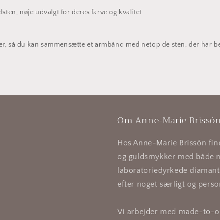
ten, nøje udvalgt for deres farve og kvalitet.
r, så du kan sammensætte et armbånd med netop de sten, der har bet
Om Anne-Marie Brissó
Hos Anne-Marie Brissón find
og guldsmykker med både n
laboratoriedyrkede diamanter
efter noget særligt og person
Vi arbejder med made-to-or