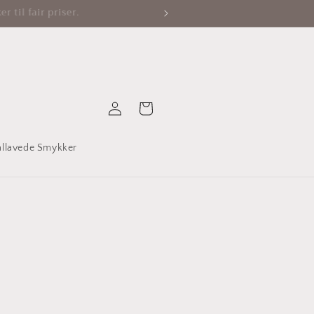
Log
Indkøbskurv
ind
allavede Smykker