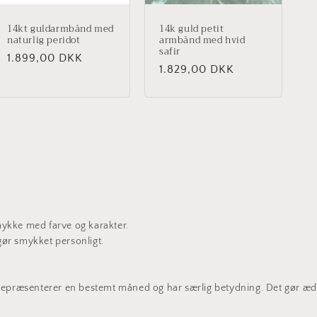
14kt guldarmbånd med
14k guld petit
naturlig peridot
armbånd med hvid
safir
Normalpris
1.899,00 DKK
Normalpris
1.829,00 DKK
smykke med farve og karakter.
gør smykket personligt.
repræsenterer en bestemt måned og har særlig betydning. Det gør æde