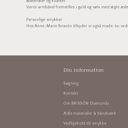
Materialer og kvalitet
Vores armbånd fremstilles i guld og sølv med ægte ædels
Personlige smykker
Hos Anne-Marie Brissón tilbyder vi også made-to-orde
Din information
Søgning
Kontakt
Om BRISSÓN Diamonds
Ædle materialer & håndværk
Vedligehold dit smykke