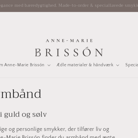
Sendes forsikret. Ægthedsbevis medfølger.
m Anne-Marie Brissón
Ædle materialer & håndværk
Speci
rmbånd
 guld og sølv
e og personlige smykker, der tilfører liv og
Anne-Marie Brissón finder du armbånd med ægte