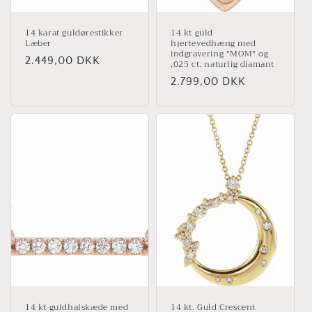
14 karat guldørestikker
14 kt guld
Læber
hjertevedhæng med
indgravering "MOM" og
Normalpris
2.449,00 DKK
,025 ct. naturlig diamant
Normalpris
2.799,00 DKK
14 kt guldhalskæde med
14 kt. Guld Crescent