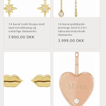
14 karat Guld Hoops med
14 karat guldkæde-
stjernevedhæng og
øreringe med 0,25ct
naturlige diamanter
laboratoriedyrkede
diamanter
Normalpris
7.900,00 DKK
Normalpris
3.999,00 DKK