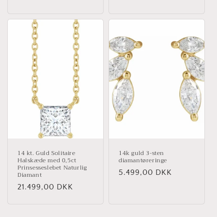
14 kt. Guld Solitaire
14k guld 3-sten
Halskæde med 0,5ct
diamantøreringe
Prinsesseslebet Naturlig
Normalpris
5.499,00 DKK
Diamant
Normalpris
21.499,00 DKK