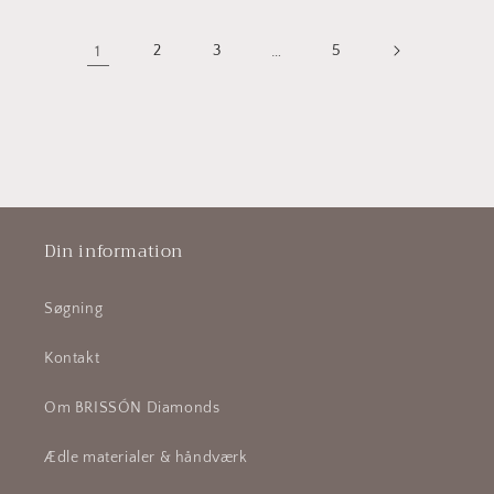
1
2
3
…
5
Din information
Søgning
Kontakt
Om BRISSÓN Diamonds
Ædle materialer & håndværk