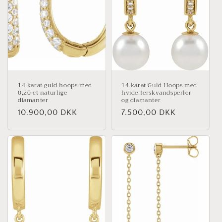
t
i
o
n
:
14 karat guld hoops med
14 karat Guld Hoops med
0,20 ct naturlige
hvide ferskvandsperler
diamanter
og diamanter
Normalpris
10.900,00 DKK
Normalpris
7.500,00 DKK