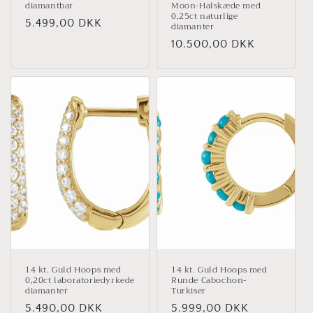
diamantbar
Moon-Halskæde med
0,25ct naturlige
Normalpris
5.499,00 DKK
diamanter
Normalpris
10.500,00 DKK
14 kt. Guld Hoops med
14 kt. Guld Hoops med
0,20ct laboratoriedyrkede
Runde Cabochon-
diamanter
Turkiser
Normalpris
5.490,00 DKK
Normalpris
5.999,00 DKK