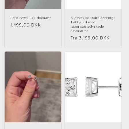
Petit Bezel 14k diamant
Klassisk solitaire ørering i
14kt guld med
Normalpris
1.499,00 DKK
laboratoriedyrkede
diamanter
Normalpris
Fra 3.199,00 DKK