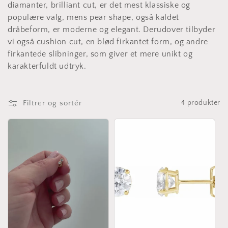
t
diamanter, brilliant cut, er det mest klassiske og
i
populære valg, mens pear shape, også kaldet
dråbeform, er moderne og elegant. Derudover tilbyder
o
vi også cushion cut, en blød firkantet form, og andre
firkantede slibninger, som giver et mere unikt og
n
karakterfuldt udtryk.
:
Filtrer og sortér
4 produkter