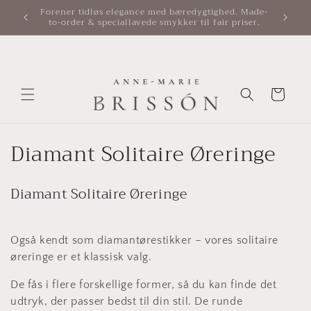
Gå til
Sendes forsikret. Ægthedsbevis medfølger.
indhold
Indkøbskurv
K
Diamant Solitaire Øreringe
o
Diamant Solitaire Øreringe
l
l
Også kendt som diamantørestikker – vores solitaire
e
øreringe er et klassisk valg.
k
De fås i flere forskellige former, så du kan finde det
udtryk, der passer bedst til din stil. De runde