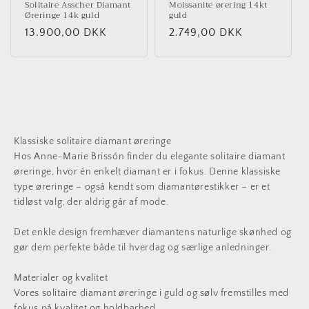
Solitaire Asscher Diamant
Moissanite ørering 14kt
Øreringe 14k guld
guld
Normalpris
13.900,00 DKK
Normalpris
2.749,00 DKK
Klassiske solitaire diamant øreringe
Hos Anne-Marie Brissón finder du elegante solitaire diamant
øreringe, hvor én enkelt diamant er i fokus. Denne klassiske
type øreringe – også kendt som diamantørestikker – er et
tidløst valg, der aldrig går af mode.
Det enkle design fremhæver diamantens naturlige skønhed og
gør dem perfekte både til hverdag og særlige anledninger.
Materialer og kvalitet
Vores solitaire diamant øreringe i guld og sølv fremstilles med
fokus på kvalitet og holdbarhed.