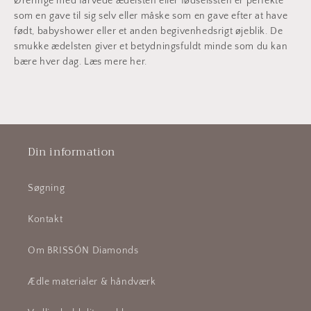
Øreringe med farvede ædelsten eller fødselssten er perfekte
som en gave til sig selv eller måske som en gave efter at have
født, babyshower eller et anden begivenhedsrigt øjeblik. De
smukke ædelsten giver et betydningsfuldt minde som du kan
bære hver dag. Læs mere her.
Din information
Søgning
Kontakt
Om BRISSÓN Diamonds
Ædle materialer & håndværk