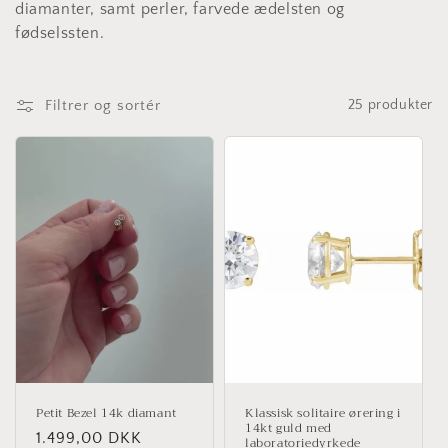
t
diamanter, samt perler, farvede ædelsten og
i
fødselssten.
o
Filtrer og sortér
25 produkter
n
:
Petit Bezel 14k diamant
Klassisk solitaire ørering i
14kt guld med
Normalpris
1.499,00 DKK
laboratoriedyrkede