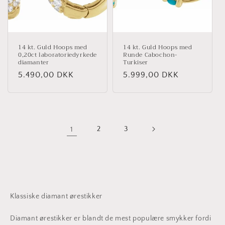
14 kt. Guld Hoops med
14 kt. Guld Hoops med
0,20ct laboratoriedyrkede
Runde Cabochon-
diamanter
Turkiser
Normalpris
5.490,00 DKK
Normalpris
5.999,00 DKK
1
2
3
Klassiske diamant ørestikker
Diamant ørestikker er blandt de mest populære smykker fordi