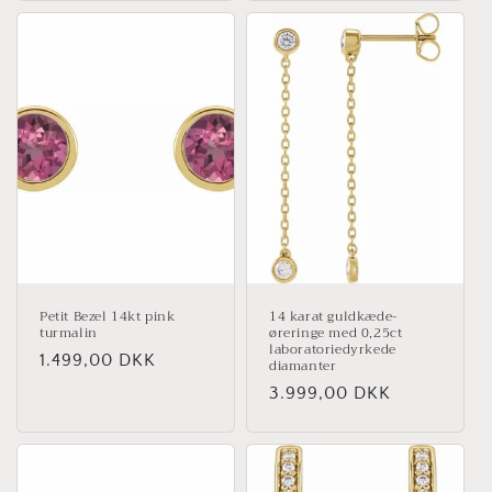
Petit Bezel 14kt pink
14 karat guldkæde-
turmalin
øreringe med 0,25ct
laboratoriedyrkede
Normalpris
1.499,00 DKK
diamanter
Normalpris
3.999,00 DKK