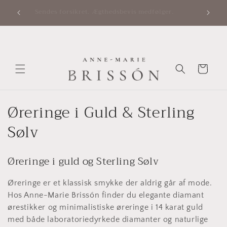
Gå til
. Made-
Sendes forsikret. Ægthedsbevis medfølger.
riser.
indhold
Indkøbskurv
K
Øreringe i Guld & Sterling
o
Sølv
l
Øreringe i guld og Sterling Sølv
l
e
Øreringe er et klassisk smykke der aldrig går af mode.
Hos Anne-Marie Brissón finder du elegante diamant
k
ørestikker og minimalistiske øreringe i 14 karat guld
med både laboratoriedyrkede diamanter og naturlige