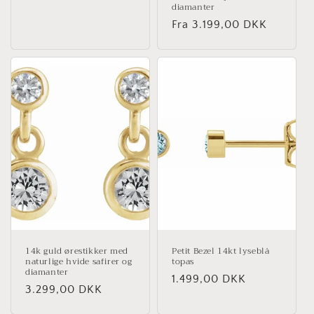
diamanter
Normalpris
Fra 3.199,00 DKK
14k guld ørestikker med
Petit Bezel 14kt lyseblå
naturlige hvide safirer og
topas
diamanter
Normalpris
1.499,00 DKK
Normalpris
3.299,00 DKK