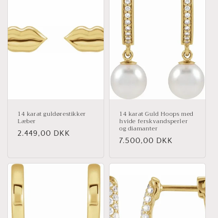
14 karat guldørestikker
14 karat Guld Hoops med
Læber
hvide ferskvandsperler
og diamanter
Normalpris
2.449,00 DKK
Normalpris
7.500,00 DKK