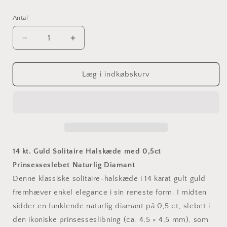
Antal
Reducer
Øg
antallet
antallet
for
for
14
14
Læg i indkøbskurv
kt.
kt.
Guld
Guld
Solitaire
Solitaire
Halskæde
Halskæde
med
med
0,5ct
0,5ct
Prinsesseslebet
Prinsesseslebet
14 kt. Guld Solitaire Halskæde med 0,5ct
Naturlig
Naturlig
Prinsesseslebet Naturlig Diamant
Diamant
Diamant
Denne klassiske solitaire-halskæde i 14 karat gult guld
fremhæver enkel elegance i sin reneste form. I midten
sidder en funklende naturlig diamant på 0,5 ct, slebet i
den ikoniske prinsesseslibning (ca. 4,5 × 4,5 mm), som