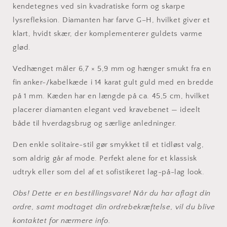
kendetegnes ved sin kvadratiske form og skarpe
lysrefleksion. Diamanten har farve G–H, hvilket giver et
klart, hvidt skær, der komplementerer guldets varme
glød.
Vedhænget måler 6,7 × 5,9 mm og hænger smukt fra en
fin anker-/kabelkæde i 14 karat gult guld med en bredde
på 1 mm. Kæden har en længde på ca. 45,5 cm, hvilket
placerer diamanten elegant ved kravebenet — ideelt
både til hverdagsbrug og særlige anledninger.
Den enkle solitaire-stil gør smykket til et tidløst valg,
som aldrig går af mode. Perfekt alene for et klassisk
udtryk eller som del af et sofistikeret lag-på-lag look.
Obs! Dette er en bestillingsvare! Når du har aflagt din
ordre, samt modtaget din ordrebekræftelse, vil du blive
kontaktet for nærmere info.