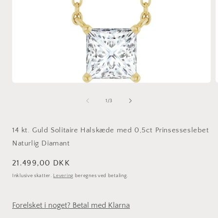
Åbn
mediet
1
af
1
/
3
i
i
modus
14 kt. Guld Solitaire Halskæde med 0,5ct Prinsesseslebet
Naturlig Diamant
Normalpris
21.499,00 DKK
Inklusive skatter.
Levering
beregnes ved betaling.
Forelsket i noget? Betal med Klarna