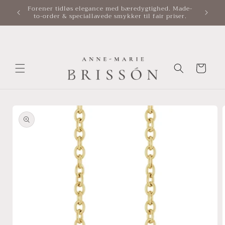
Gå til
Forener tidløs elegance med bæredygtighed. Made-
Sen
to-order & speciallavede smykker til fair priser.
indhold
Indkøbskurv
å til
roduktoplysninger